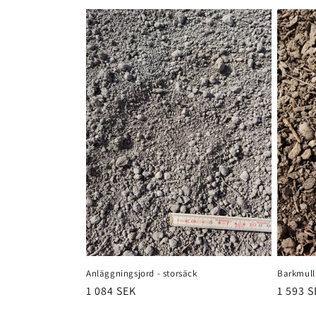
Anläggningsjord - storsäck
Barkmull 
Ordinarie
1 084 SEK
Ordina
1 593 
pris
pris