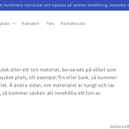
t kombinera storsäckar och tipplass på samma beställning, kontakta o
pplass
Transport
Tips
Kontakta oss
bik eller ett ton material, beroende på vilket som
mycket plats, till exempel flis eller bark, så kommer
let. Å andra sidan, om materialet är tungt och tar
d, så kommer säcken att innehålla ett ton av
Sortera ef